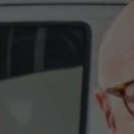
Aplikacje i usługi cyfrowe
VW Connect
myVolkswagen
Aplikacja California
Aktualizacja nawigacji
Car-Net
Elektromobilność
Modele elektryczne
Gwarancja taniej, zielonej energii od Volkswagena i P
Artykuły
Wejdź do Świata Elektromobilności
Narzędzia e-mobility
Świat Californii
Magazyn i Poradnik California
Vanlife
Poradnik
Trasy i podróże
Aplikacja California
Modele California
Nowa California
Grand California
Caddy California
California Center – kampery Volkswagen – salon, 
Świat Volkswagena
Aktualności