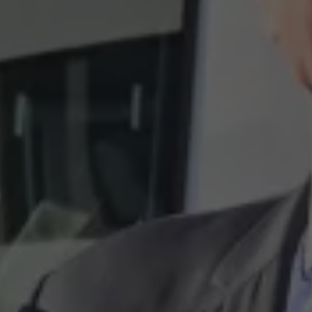
Strefa podcastów
Eksploatacja
Marka Volkswagen Samochody Dostawcze
Warto wiedzieć WLTP
Kontakt
Zapytaj o ofertę
Zapisz się na jazdę próbną
Umów się na serwis
Znajdź salon lub serwis
Skontaktuj się z nami