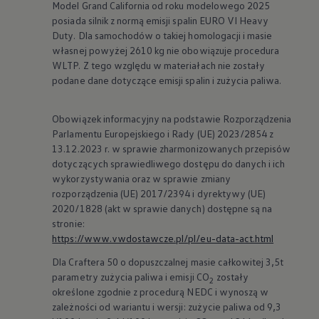
własnej powyżej 2610 kg nie obowiązuje procedura
WLTP. Z tego względu w materiałach nie zostały
podane dane dotyczące emisji spalin i zużycia paliwa.
Obowiązek informacyjny na podstawie Rozporządzenia
Parlamentu Europejskiego i Rady (UE) 2023/2854 z
13.12.2023 r. w sprawie zharmonizowanych przepisów
dotyczących sprawiedliwego dostępu do danych i ich
wykorzystywania oraz w sprawie zmiany
rozporządzenia (UE) 2017/2394 i dyrektywy (UE)
2020/1828 (akt w sprawie danych) dostępne są na
stronie:
https://www.vwdostawcze.pl/pl/eu-data-act.html
Dla Craftera 50 o dopuszczalnej masie całkowitej 3,5t
parametry zużycia paliwa i emisji CO
zostały
2
określone zgodnie z procedurą NEDC i wynoszą w
zależności od wariantu i wersji: zużycie paliwa od 9,3
l/100 km do 9,4 l/100 km, emisja CO
- od 244 g/km do
2
247 g/km.
Wszystkie produkowane obecnie samochody marki