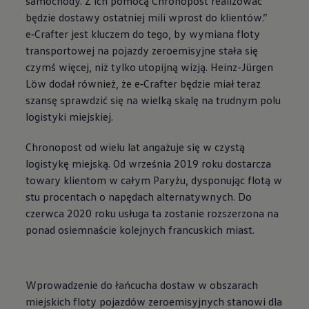
samochody. Z ich pomocą Chronopost realizować
będzie dostawy ostatniej mili wprost do klientów.”
e‑Crafter
jest kluczem do tego, by wymiana floty
transportowej na pojazdy zeroemisyjne stała się
czymś więcej, niż tylko utopijną wizją. Heinz-Jürgen
Löw dodał również, że
e‑Crafter
będzie miał teraz
szansę sprawdzić się na wielką skalę na trudnym polu
logistyki miejskiej.
Chronopost od wielu lat angażuje się w czystą
logistykę miejską. Od września 2019 roku dostarcza
towary klientom w całym Paryżu, dysponując flotą w
stu procentach o napędach alternatywnych. Do
czerwca 2020 roku usługa ta zostanie rozszerzona na
ponad osiemnaście kolejnych francuskich miast.
Wprowadzenie do łańcucha dostaw w obszarach
miejskich floty pojazdów zeroemisyjnych stanowi dla