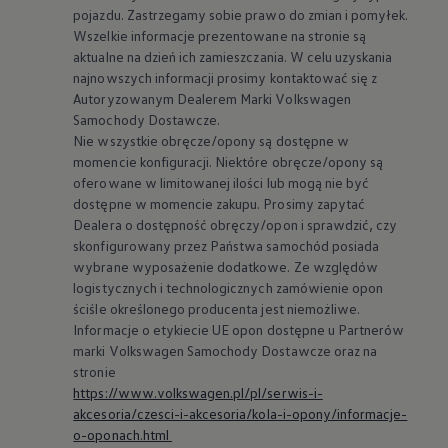
aktualne na dzień ich zamieszczania. W celu uzyskania
najnowszych informacji prosimy kontaktować się z
Autoryzowanym Dealerem Marki
Volkswagen
Samochody Dostawcze.
Nie wszystkie obręcze/opony są dostępne w
momencie konfiguracji. Niektóre obręcze/opony są
oferowane w limitowanej ilości lub mogą nie być
dostępne w momencie zakupu. Prosimy zapytać
Dealera o dostępność obręczy/opon i sprawdzić, czy
skonfigurowany przez Państwa samochód posiada
wybrane wyposażenie dodatkowe. Ze względów
logistycznych i technologicznych zamówienie opon
ściśle określonego producenta jest niemożliwe.
Informacje o etykiecie UE opon dostępne u Partnerów
marki
Volkswagen
Samochody Dostawcze oraz na
stronie
https://www.volkswagen.pl/pl/serwis-i-
akcesoria/czesci-i-akcesoria/kola-i-opony/informacje-
o-oponach.html
Model Grand California od roku modelowego 2025
posiada silnik z normą emisji spalin EURO VI Heavy
Duty. Dla samochodów o takiej homologacji i masie