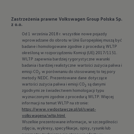
Zastrzeżenia prawne Volkswagen Group Polska Sp.
z o.o.
Od 1 września 2018 r. wszystkie nowe pojazdy
wprowadzane do obrotu w Unii Europejskiej muszą być
badane i homologowane zgodnie z procedurą WLTP
określoną w rozporządzeniu Komisji (UE) 2017/1151.
WLTP zapewnia bardziej rygorystyczne warunki
badania i bardziej realistyczne wartości zużycia paliwa i
emisji CO
w porównaniu do stosowanej to tej pory
2
metody NEDC. Prezentowane dane dotyczące
wartości zużycia paliwa i emisji CO
są danymi
2
zgodnymi ze świadectwem homologacji typu
wyznaczonymi zgodnie z procedurą WLTP. Więcej
informacji na temat WLTP na stronie:
https://www.vwdostawcze.pl/pl/swiat-
volkswagena/wltp.html
Wszelkie prezentowane informacje, w szczególności
zdjęcia, wykresy, specyfikacje, opisy, rysunki lub
parametry techniczne nie stanowią oferty w
rozumieniu Kodeksu cywilnego oraz nie są wiążące i
mogą ulec zmianie bez wcześniejszego powiadomienia.