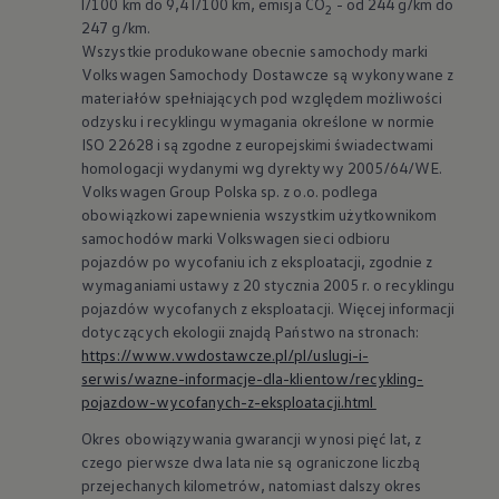
Volkswagen
Samochody Dostawcze są wykonywane z
materiałów spełniających pod względem możliwości
odzysku i recyklingu wymagania określone w normie
ISO 22628 i są zgodne z europejskimi świadectwami
homologacji wydanymi wg dyrektywy 2005/64/WE.
Volkswagen
Group Polska sp. z o.o. podlega
obowiązkowi zapewnienia wszystkim użytkownikom
samochodów marki
Volkswagen
sieci odbioru
pojazdów po wycofaniu ich z eksploatacji, zgodnie z
wymaganiami ustawy z 20 stycznia 2005 r. o recyklingu
pojazdów wycofanych z eksploatacji. Więcej informacji
dotyczących ekologii znajdą Państwo na stronach:
https://www.vwdostawcze.pl/pl/uslugi-i-
serwis/wazne-informacje-dla-klientow/recykling-
pojazdow-wycofanych-z-eksploatacji.html
Okres obowiązywania gwarancji wynosi pięć lat, z
czego pierwsze dwa lata nie są ograniczone liczbą
przejechanych kilometrów, natomiast dalszy okres
gwarancji (pozostałe 3 lata) obowiązuje jedynie do
momentu osiągnięcia przebiegu 250 000 kilometrów
lub upływu łącznego okresu 5 lat od chwili rozpoczęcia