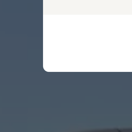
Najczęściej zadawane pytania
Poradniki
Przesiądź się do NAJMU
Ubezpieczenia
Gwarancje
Gwarancja na nowe samochody
Gwarancja Mobilności
Korzyści dla klientów biznesowych
Centrum Samochodów Dostawczych
Zakupy flotowe
Serwis, części i akcesoria
Umów wizytę w serwisie
Korzyści autoryzowanego serwisowania
Pakiety serwisowe i oferty specjalne
Oferty sezonowe
Program rabatowy ServicePRO
Pakiety serwisowe
Serwis i naprawa samochodów
Mój plan przeglądów
ServicePlus - więcej niż standardowy serwis
Naprawy powypadkowe
Twoja Flota - program serwisowy dla Klientów
Techniczne informacje serwisowe
Części i płyny eksploatacyjne
Części Horum