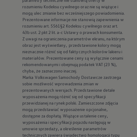
Prezentowane informacje nie stanowią zapewnienia w
rozumieniu art. 5561§2 Kodeksu cywilnego oraz art.
43b ust. 2 pkt 2 lit. a-c Ustawy o prawach konsumenta.
Z uwagi na ograniczenia parametrów ekranu, na którym
obraz jest wyświetlany, przedstawione kolory mogą
nieznacznie różnić się od faktycznych kolorów lakieru i
materiałów. Prezentowane ceny są wyłącznie cenami
rekomendowanymi i obejmują podatek VAT (23 %),
chyba, że zaznaczono inaczej.
Marka
Volkswagen
Samochody Dostawcze zastrzega
sobie możliwość wprowadzenia zmian w
prezentowanych wersjach. Przedstawione detale
wyposażenia mogą różnić się od specyfikacji
przewidzianej na rynek polski. Zamieszczone zdjęcia
mogą przedstawiać wyposażenie opcjonalne,
dostępne za dopłatą. Wiążące ustalenie ceny,
wyposażenia i specyfikacji pojazdu następują w
umowie sprzedaży, a określenie parametrów
technicznych zawiera świadectwo homologacji typu
pojazdu. Zastrzegamy sobie prawo do zmian i pomyłek.
Wszelkie informacje prezentowane na stronie są