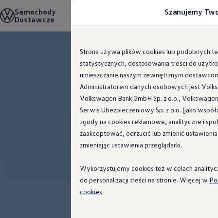
Samochody
Szanujemy Two
Modele i konfigurator
Dostawcze
Zabudowy
Możliwości zabudowy
Lista autoryzowanych firm zabudowujących
Przejdź
Przejdź do
Dla firm zabudowujących
Strona używa plików cookies lub podobnych tec
głównej
do
Porównywarka modeli
statystycznych, dostosowania treści do użyt
zawartości
stopki
Certyfikowane używane
Sprawdź wymiary modeli
umieszczanie naszym zewnętrznym dostawcom
Volkswagen Samochody Osobowe
Administratorem danych osobowych jest Volksw
Zabudowy
Volkswagen Bank GmbH Sp. z o.o., Volkswagen
Nowy e-Transporter Skrzyniowy
Transporter T7 Kombi
Serwis Ubezpieczeniowy Sp. z o.o. (jako wspó
Nowy Transporter Skrzyniowy
zgody na cookies reklamowe, analityczne i s
Wszystkie modele
zaakceptować, odrzucić lub zmienić ustawieni
Katalog modeli California
Auta dostępne od ręki
zmieniając ustawienia przeglądarki.
Cenniki
Szybka konfiguracja
Wykorzystujemy cookies też w celach anality
Zakup, finansowanie i ubezpieczenia
Finansowanie
do personalizacji treści na stronie. Więcej w
Po
Leasing i kredyt samochodowy - finansowanie 
cookies.
Kredyt na samochód - finansowanie dla klient
Kalkulator finansowy
Słownik pojęć