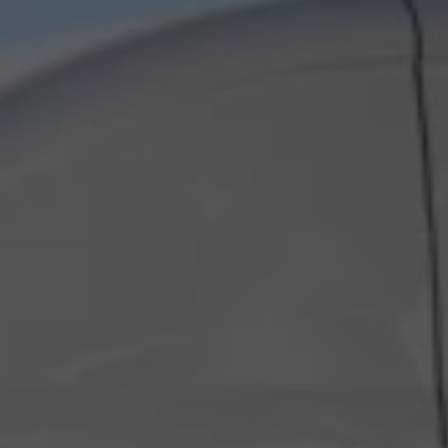
Classic Parts
Amortyzatory
Akumulatory
Rozrząd
Płyny eksploatacyjne
AdBlue
Olej silnikowy
Koła i opony zimowe
Ubezpieczenie opon
Akcesoria i gadżety Volkswagen
Gwarancje i ubezpieczenia
Gwarancja Mobilności
Gwarancja na nowe samochody
Gwarancja na części i akcesoria
Ubezpieczenie od kosztów napraw
Ubezpieczenie komunikacyjne
Ważne informacje dla klientów
Karty ratownicze
Recykling samochodów wycofanych z eksploat
Informacje dla Klientów dotyczące silników die
Informacje o aktualnym statusie akcji serwisow
Cyfrowa instrukcja obsługi
Dekoder VIN – sprawdź wyposażenie i specyfi
Badania satysfakcji Klienta
Poduszki powietrzne Takata – kampania przy