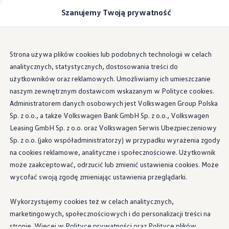
Samochody
Szanujemy Twoją prywatność
Modele i konfigurator
Dostawcze
Zabudowy
Możliwości zabudowy
Lista autoryzowanych firm zabudowujących
Przejdź
Przejdź do
Dla firm zabudowujących
Strona używa plików cookies lub podobnych technologii w celach
głównej
do
Porównywarka modeli
analitycznych, statystycznych, dostosowania treści do
zawartości
stopki
Certyfikowane używane
Sprawdź wymiary modeli
użytkowników oraz reklamowych. Umożliwiamy ich umieszczanie
Volkswagen Samochody Osobowe
naszym zewnętrznym dostawcom wskazanym w Polityce cookies.
Zabudowy
Administratorem danych osobowych jest Volkswagen Group Polska
Nowy e-Transporter Skrzyniowy
Transporter T7 Kombi
Sp. z o.o., a także Volkswagen Bank GmbH Sp. z o.o., Volkswagen
Nowy Transporter Skrzyniowy
Leasing GmbH Sp. z o.o. oraz Volkswagen Serwis Ubezpieczeniowy
Wszystkie modele
Sp. z o.o. (jako współadministratorzy) w przypadku wyrażenia zgody
Katalog modeli California
Auta dostępne od ręki
na cookies reklamowe, analityczne i społecznościowe. Użytkownik
Cenniki
może zaakceptować, odrzucić lub zmienić ustawienia cookies. Może
Szybka konfiguracja
wycofać swoją zgodę zmieniając ustawienia przeglądarki.
Zakup, finansowanie i ubezpieczenia
Finansowanie
Leasing i kredyt samochodowy - finansowanie 
Wykorzystujemy cookies też w celach analitycznych,
Kredyt na samochód - finansowanie dla klient
marketingowych, społecznościowych i do personalizacji treści na
Kalkulator finansowy
Słownik pojęć
stronie. Więcej w
Polityce prywatności
oraz
Polityce plików