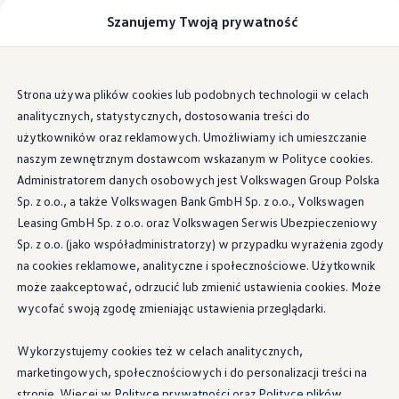
Samochody
Szanujemy Twoją prywatność
Modele i konfigurator
Dostawcze
Zabudowy
Możliwości zabudowy
Lista autoryzowanych firm zabudowujących
Przejdź
Przejdź do
Dla firm zabudowujących
Strona używa plików cookies lub podobnych technologii w celach
głównej
do
Porównywarka modeli
analitycznych, statystycznych, dostosowania treści do
zawartości
stopki
Certyfikowane używane
Sprawdź wymiary modeli
użytkowników oraz reklamowych. Umożliwiamy ich umieszczanie
Volkswagen Samochody Osobowe
naszym zewnętrznym dostawcom wskazanym w Polityce cookies.
Zabudowy
Administratorem danych osobowych jest Volkswagen Group Polska
Nowy e-Transporter Skrzyniowy
Transporter T7 Kombi
Sp. z o.o., a także Volkswagen Bank GmbH Sp. z o.o., Volkswagen
Nowy Transporter Skrzyniowy
Leasing GmbH Sp. z o.o. oraz Volkswagen Serwis Ubezpieczeniowy
Wszystkie modele
Sp. z o.o. (jako współadministratorzy) w przypadku wyrażenia zgody
Katalog modeli California
Auta dostępne od ręki
na cookies reklamowe, analityczne i społecznościowe. Użytkownik
Cenniki
może zaakceptować, odrzucić lub zmienić ustawienia cookies. Może
Szybka konfiguracja
wycofać swoją zgodę zmieniając ustawienia przeglądarki.
Zakup, finansowanie i ubezpieczenia
Finansowanie
Leasing i kredyt samochodowy - finansowanie 
Wykorzystujemy cookies też w celach analitycznych,
Kredyt na samochód - finansowanie dla klient
marketingowych, społecznościowych i do personalizacji treści na
Kalkulator finansowy
Słownik pojęć
stronie. Więcej w
Polityce prywatności
oraz
Polityce plików