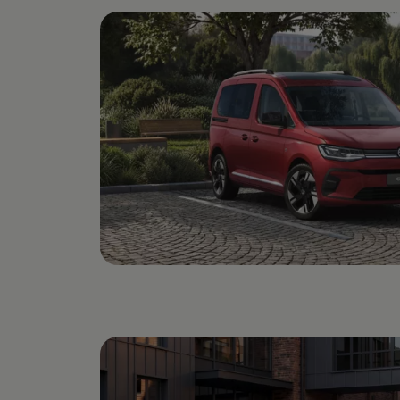
Strefa podcastów
Eksploatacja
Marka Volkswagen Samochody Dostawcze
Warto wiedzieć WLTP
Kontakt
Zapytaj o ofertę
Zapisz się na jazdę próbną
Umów się na serwis
Znajdź salon lub serwis
Skontaktuj się z nami