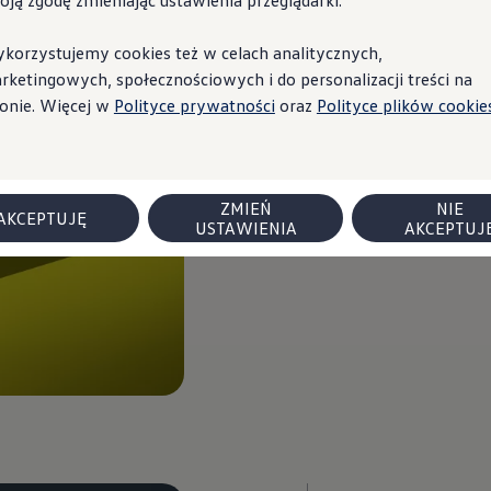
ID. B
oją zgodę zmieniając ustawienia przeglądarki.
korzystujemy cookies też w celach analitycznych,
rketingowych, społecznościowych i do personalizacji treści na
ronie. Więcej w
Polityce prywatności
oraz
Polityce plików cookies
Pobierz cennik (PDF)
ZMIEŃ
NIE
AKCEPTUJĘ
USTAWIENIA
AKCEPTUJ
 flotowych