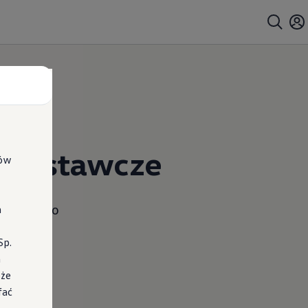
Dostawcze
ków
ostawczego
a
Sp.
a
oże
fać