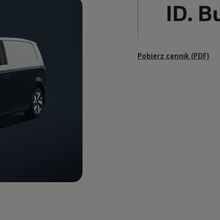
ID. B
Pobierz cennik (PDF)
acji
sla
ej na zbiorniki gazu ziemnego
kację pojazdu | Volkswagen Samochody Dostawcze
woławcza związana z bezpieczeństwem