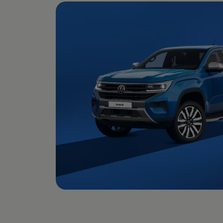
Aplikacje i usługi cyfrowe
VW Connect
myVolkswagen
Aplikacja California
Aktualizacja nawigacji
Car-Net
Elektromobilność
Modele elektryczne
Gwarancja taniej, zielonej energii od Volkswagena i P
Artykuły
Wejdź do Świata Elektromobilności
Narzędzia e-mobility
Świat Californii
Magazyn i Poradnik California
Vanlife
Poradnik
Trasy i podróże
Aplikacja California
Modele California
Nowa California
Grand California
Caddy California
California Center – kampery Volkswagen – salon, 
Świat Volkswagena
Aktualności