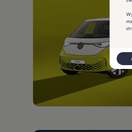
sw
Najczęściej zadawane pytania
Poradniki
Przesiądź się do NAJMU
Wy
Ubezpieczenia
ma
Gwarancje
st
Gwarancja na nowe samochody
Gwarancja Mobilności
Korzyści dla klientów biznesowych
Centrum Samochodów Dostawczych
Zakupy flotowe
Serwis, części i akcesoria
Umów wizytę w serwisie
Korzyści autoryzowanego serwisowania
Pakiety serwisowe i oferty specjalne
Oferty sezonowe
Program rabatowy ServicePRO
Pakiety serwisowe
Serwis i naprawa samochodów
Mój plan przeglądów
ServicePlus - więcej niż standardowy serwis
Naprawy powypadkowe
Twoja Flota - program serwisowy dla Klientów
Techniczne informacje serwisowe
Części i płyny eksploatacyjne
Części Horum