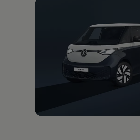
Classic Parts
Amortyzatory
Akumulatory
Rozrząd
Płyny eksploatacyjne
AdBlue
Olej silnikowy
Koła i opony zimowe
Ubezpieczenie opon
Akcesoria i gadżety Volkswagen
Gwarancje i ubezpieczenia
Gwarancja Mobilności
Gwarancja na nowe samochody
Gwarancja na części i akcesoria
Ubezpieczenie od kosztów napraw
Ubezpieczenie komunikacyjne
Ważne informacje dla klientów
Karty ratownicze
Recykling samochodów wycofanych z eksploat
Informacje dla Klientów dotyczące silników die
Informacje o aktualnym statusie akcji serwisow
Cyfrowa instrukcja obsługi
Dekoder VIN – sprawdź wyposażenie i specyfi
Badania satysfakcji Klienta
Poduszki powietrzne Takata – kampania przy