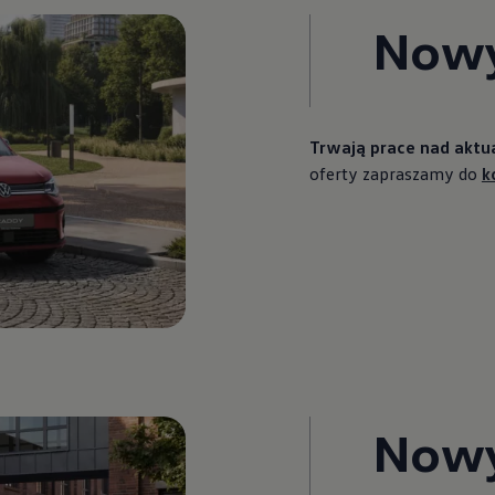
Now
Trwają prace nad aktua
oferty zapraszamy do
k
Now