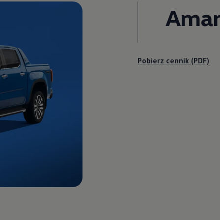
Amar
Pobierz cennik (PDF)
olenergii
serwis, wynajem | Volkswagen Samochody Dostawcze