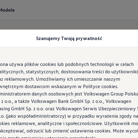
Modele
Szanujemy Twoją prywatność
rona używa plików cookies lub podobnych technologii w celach
lkswagen
Samochody 
alitycznych, statystycznych, dostosowania treści do użytkowni
az reklamowych. Umożliwiamy ich umieszczanie naszym
wnętrznym dostawcom wskazanym w Polityce cookies.
się z cennikiem wybranego modelu Volkswagena d
ministratorem danych osobowych jest Volkswagen Group Polsk
. z o.o., a także Volkswagen Bank GmbH Sp. z o.o., Volkswagen
asing GmbH Sp. z o.o. oraz Volkswagen Serwis Ubezpieczeniowy 
o.o. (jako współadministratorzy) w przypadku wyrażenia zgody n
dla firm
okies reklamowe, analityczne i społecznościowe. Użytkownik m
ów indywidualnych
akceptować, odrzucić lub zmienić ustawienia cookies. Może wyco