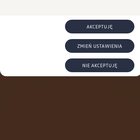
Najczęściej zadawane pytania
cookies.
Poradniki
Przesiądź się do NAJMU
Ubezpieczenia
Gwarancje
AKCEPTUJĘ
Gwarancja na nowe samochody
Gwarancja Mobilności
Korzyści dla klientów biznesowych
ZMIEŃ USTAWIENIA
Centrum Samochodów Dostawczych
Zakupy flotowe
Serwis, części i akcesoria
Umów wizytę w serwisie
NIE AKCEPTUJĘ
Korzyści autoryzowanego serwisowania
Pakiety serwisowe i oferty specjalne
Oferty sezonowe
Program rabatowy ServicePRO
Pakiety serwisowe
Serwis i naprawa samochodów
Mój plan przeglądów
ServicePlus - więcej niż standardowy serwis
Naprawy powypadkowe
Twoja Flota - program serwisowy dla Klientów
Techniczne informacje serwisowe
Części i płyny eksploatacyjne
Części Horum