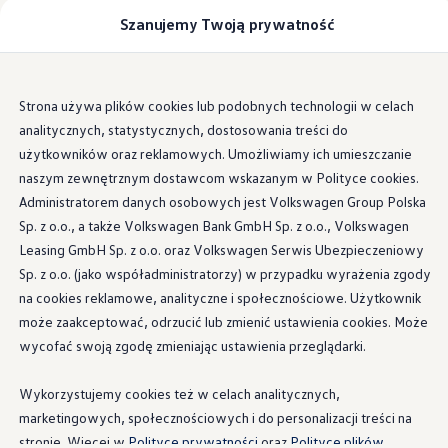
Samochody
Szanujemy Twoją prywatność
Modele i konfigurator
Dostawcze
Zabudowy
Możliwości zabudowy
Lista autoryzowanych firm zabudowujących
Przejdź
Przejdź do
Dla firm zabudowujących
Strona używa plików cookies lub podobnych technologii w celach
głównej
do
Porównywarka modeli
analitycznych, statystycznych, dostosowania treści do
zawartości
stopki
Certyfikowane używane
Sprawdź wymiary modeli
użytkowników oraz reklamowych. Umożliwiamy ich umieszczanie
Volkswagen Samochody Osobowe
naszym zewnętrznym dostawcom wskazanym w Polityce cookies.
Zabudowy
Administratorem danych osobowych jest Volkswagen Group Polska
Nowy e-Transporter Skrzyniowy
Transporter T7 Kombi
Sp. z o.o., a także Volkswagen Bank GmbH Sp. z o.o., Volkswagen
Nowy Transporter Skrzyniowy
Leasing GmbH Sp. z o.o. oraz Volkswagen Serwis Ubezpieczeniowy
Wszystkie modele
Sp. z o.o. (jako współadministratorzy) w przypadku wyrażenia zgody
Katalog modeli California
Auta dostępne od ręki
na cookies reklamowe, analityczne i społecznościowe. Użytkownik
Cenniki
może zaakceptować, odrzucić lub zmienić ustawienia cookies. Może
Szybka konfiguracja
wycofać swoją zgodę zmieniając ustawienia przeglądarki.
Zakup, finansowanie i ubezpieczenia
Finansowanie
Leasing i kredyt samochodowy - finansowanie 
Wykorzystujemy cookies też w celach analitycznych,
Kredyt na samochód - finansowanie dla klient
marketingowych, społecznościowych i do personalizacji treści na
Kalkulator finansowy
Słownik pojęć
stronie. Więcej w
Polityce prywatności
oraz
Polityce plików