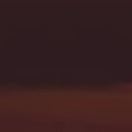
Strefa podcastów
Eksploatacja
Marka Volkswagen Samochody Dostawcze
Warto wiedzieć WLTP
Kontakt
Zapytaj o ofertę
Zapisz się na jazdę próbną
Umów się na serwis
Znajdź salon lub serwis
Skontaktuj się z nami