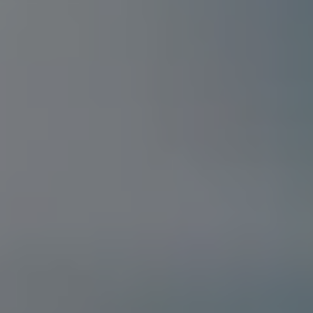
Aplikacje i usługi cyfrowe
VW Connect
myVolkswagen
Aplikacja California
Aktualizacja nawigacji
Car-Net
Elektromobilność
Modele elektryczne
Gwarancja taniej, zielonej energii od Volkswagena i P
Artykuły
Wejdź do Świata Elektromobilności
Narzędzia e-mobility
Świat Californii
Magazyn i Poradnik California
Vanlife
Poradnik
Trasy i podróże
Aplikacja California
Modele California
Nowa California
Grand California
Caddy California
California Center – kampery Volkswagen – salon, 
Świat Volkswagena
Aktualności