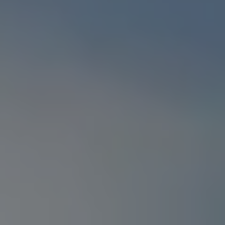
Classic Parts
Amortyzatory
Akumulatory
Rozrząd
Płyny eksploatacyjne
AdBlue
Olej silnikowy
Koła i opony zimowe
Ubezpieczenie opon
Akcesoria i gadżety Volkswagen
Gwarancje i ubezpieczenia
Gwarancja Mobilności
Gwarancja na nowe samochody
Gwarancja na części i akcesoria
Ubezpieczenie od kosztów napraw
Ubezpieczenie komunikacyjne
Ważne informacje dla klientów
Karty ratownicze
Recykling samochodów wycofanych z eksploat
Informacje dla Klientów dotyczące silników die
Informacje o aktualnym statusie akcji serwisow
Cyfrowa instrukcja obsługi
Dekoder VIN – sprawdź wyposażenie i specyfi
Badania satysfakcji Klienta
Poduszki powietrzne Takata – kampania przy