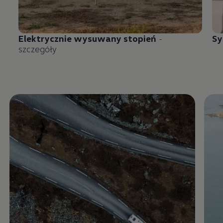
Elektrycznie wysuwany stopień
-
Sy
szczegóły
Enable fullscreen mode