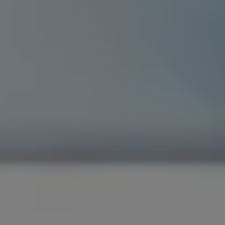
Strefa podcastów
Eksploatacja
Marka Volkswagen Samochody Dostawcze
Warto wiedzieć WLTP
Kontakt
Zapytaj o ofertę
Zapisz się na jazdę próbną
Umów się na serwis
Znajdź salon lub serwis
Skontaktuj się z nami