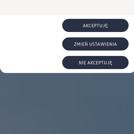
Najczęściej zadawane pytania
cookies.
Poradniki
Przesiądź się do NAJMU
Ubezpieczenia
Gwarancje
AKCEPTUJĘ
Gwarancja na nowe samochody
Gwarancja Mobilności
Korzyści dla klientów biznesowych
ZMIEŃ USTAWIENIA
Centrum Samochodów Dostawczych
Zakupy flotowe
Serwis, części i akcesoria
Umów wizytę w serwisie
NIE AKCEPTUJĘ
Korzyści autoryzowanego serwisowania
Pakiety serwisowe i oferty specjalne
Oferty sezonowe
Program rabatowy ServicePRO
Pakiety serwisowe
Serwis i naprawa samochodów
Mój plan przeglądów
ServicePlus - więcej niż standardowy serwis
Naprawy powypadkowe
Twoja Flota - program serwisowy dla Klientów
Techniczne informacje serwisowe
Części i płyny eksploatacyjne
Części Horum