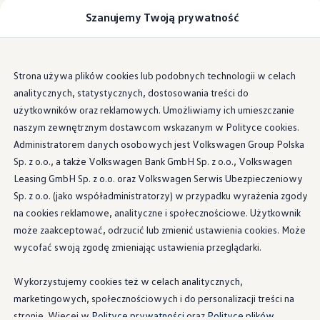
Szanujemy Twoją prywatność
Modele i konfigurator
Zabudowy
Możliwości zabudowy
Lista autoryzowanych firm zabudowujących
Przejdź
Przejdź do
Dla firm zabudowujących
Strona używa plików cookies lub podobnych technologii w celach
głównej
do
Porównywarka modeli
analitycznych, statystycznych, dostosowania treści do
zawartości
stopki
Certyfikowane używane
Sprawdź wymiary modeli
użytkowników oraz reklamowych. Umożliwiamy ich umieszczanie
Volkswagen Samochody Osobowe
naszym zewnętrznym dostawcom wskazanym w Polityce cookies.
Zabudowy
Administratorem danych osobowych jest Volkswagen Group Polska
Nowy e-Transporter Skrzyniowy
Transporter T7 Kombi
Sp. z o.o., a także Volkswagen Bank GmbH Sp. z o.o., Volkswagen
Nowy Transporter Skrzyniowy
Leasing GmbH Sp. z o.o. oraz Volkswagen Serwis Ubezpieczeniowy
Wszystkie modele
Sp. z o.o. (jako współadministratorzy) w przypadku wyrażenia zgody
Katalog modeli California
Auta dostępne od ręki
na cookies reklamowe, analityczne i społecznościowe. Użytkownik
Cenniki
może zaakceptować, odrzucić lub zmienić ustawienia cookies. Może
Szybka konfiguracja
wycofać swoją zgodę zmieniając ustawienia przeglądarki.
Zakup, finansowanie i ubezpieczenia
Finansowanie
Leasing i kredyt samochodowy - finansowanie 
Wykorzystujemy cookies też w celach analitycznych,
Kredyt na samochód - finansowanie dla klient
marketingowych, społecznościowych i do personalizacji treści na
Kalkulator finansowy
Słownik pojęć
stronie. Więcej w
Polityce prywatności
oraz
Polityce plików