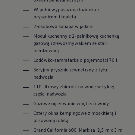
W pełni wyposażona łazienka z
prysznicem i toaletą
2-osobowa kanapa w jadalni
Moduł kuchenny z 2-palnikową kuchenką
gazową i zlewozmywakiem ze stali
nierdzewnej
Lodówko-zamrażarka o pojemności 70 l
Seryjny prysznic zewnętrzny z tyłu
nadwozia
110-litrowy zbiornik na wodę w tylnej
części nadwozia
Gazowe ogrzewanie wnętrza i wody
Cztery okna kempingowe z moskitierą i
plisowaną roletą
Grand California 600: Markiza 2,5 m x 3 m