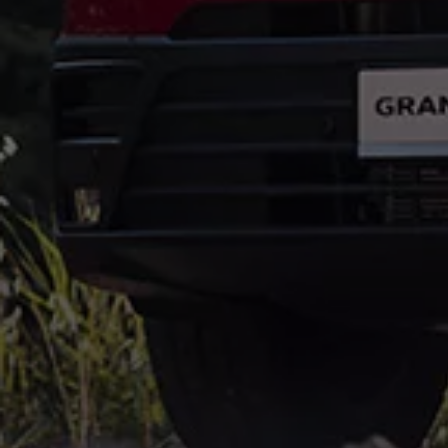
Strefa podcastów
Eksploatacja
Marka Volkswagen Samochody Dostawcze
Warto wiedzieć WLTP
Kontakt
Zapytaj o ofertę
Zapisz się na jazdę próbną
Umów się na serwis
Znajdź salon lub serwis
Skontaktuj się z nami