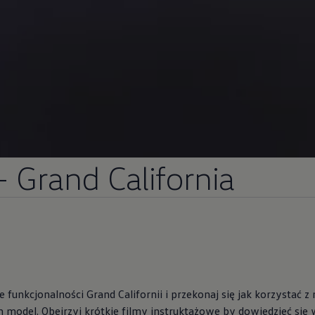
- Grand California
 funkcjonalności Grand Californii i przekonaj się jak korzystać z
n model. Obejrzyj krótkie filmy instruktażowe by dowiedzieć się 