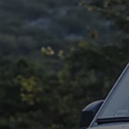
Classic Parts
Amortyzatory
Akumulatory
Rozrząd
Płyny eksploatacyjne
AdBlue
Olej silnikowy
Koła i opony zimowe
Ubezpieczenie opon
Akcesoria i gadżety Volkswagen
Gwarancje i ubezpieczenia
Gwarancja Mobilności
Gwarancja na nowe samochody
Gwarancja na części i akcesoria
Ubezpieczenie od kosztów napraw
Ubezpieczenie komunikacyjne
Ważne informacje dla klientów
Karty ratownicze
Recykling samochodów wycofanych z eksploat
Informacje dla Klientów dotyczące silników die
Informacje o aktualnym statusie akcji serwisow
Cyfrowa instrukcja obsługi
Dekoder VIN – sprawdź wyposażenie i specyfi
Badania satysfakcji Klienta
Poduszki powietrzne Takata – kampania przy