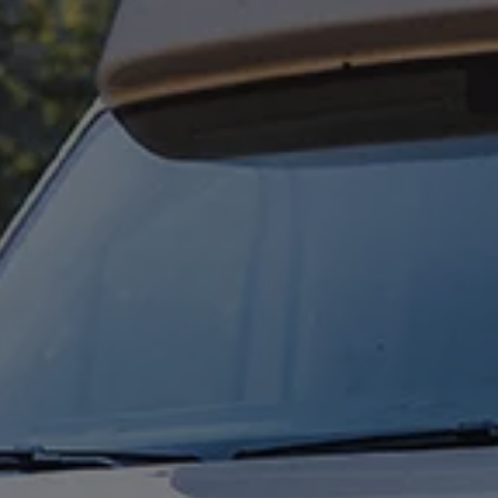
acji
sla
ej na zbiorniki gazu ziemnego
kację pojazdu | Volkswagen Samochody Dostawcze
woławcza związana z bezpieczeństwem