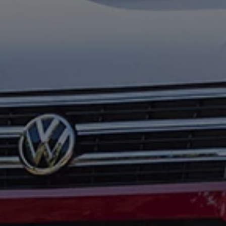
olenergii
serwis, wynajem | Volkswagen Samochody Dostawcze