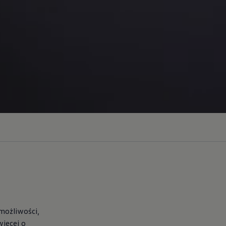
 możliwości,
więcej o