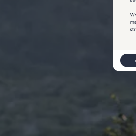
sw
Najczęściej zadawane pytania
Poradniki
Przesiądź się do NAJMU
Wy
Ubezpieczenia
ma
Gwarancje
st
Gwarancja na nowe samochody
Gwarancja Mobilności
Korzyści dla klientów biznesowych
Centrum Samochodów Dostawczych
Zakupy flotowe
Serwis, części i akcesoria
Umów wizytę w serwisie
Korzyści autoryzowanego serwisowania
Pakiety serwisowe i oferty specjalne
Oferty sezonowe
Program rabatowy ServicePRO
Pakiety serwisowe
Serwis i naprawa samochodów
Mój plan przeglądów
ServicePlus - więcej niż standardowy serwis
Naprawy powypadkowe
Twoja Flota - program serwisowy dla Klientów
Techniczne informacje serwisowe
Części i płyny eksploatacyjne
Części Horum