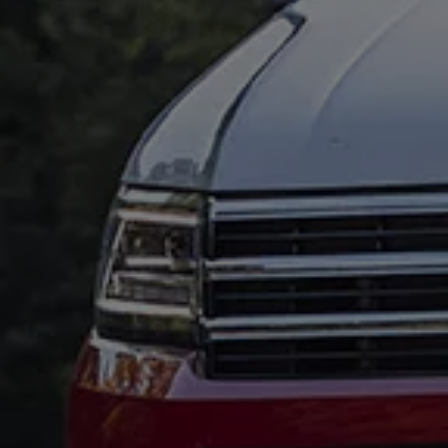
Aplikacje i usługi cyfrowe
VW Connect
myVolkswagen
Aplikacja California
Aktualizacja nawigacji
Car-Net
Elektromobilność
Modele elektryczne
Gwarancja taniej, zielonej energii od Volkswagena i P
Artykuły
Wejdź do Świata Elektromobilności
Narzędzia e-mobility
Świat Californii
Magazyn i Poradnik California
Vanlife
Poradnik
Trasy i podróże
Aplikacja California
Modele California
Nowa California
Grand California
Caddy California
California Center – kampery Volkswagen – salon, 
Świat Volkswagena
Aktualności