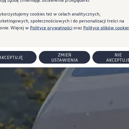
oją zgodę zmieniając ustawienia przeglądarki.
korzystujemy cookies też w celach analitycznych,
rketingowych, społecznościowych i do personalizacji treści na
ronie. Więcej w
Polityce prywatności
oraz
Polityce plików cookies
ZMIEŃ
NIE
AKCEPTUJĘ
USTAWIENIA
AKCEPTUJ
 flotowych