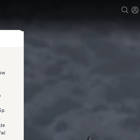
ków
a
Sp.
a
oże
fać