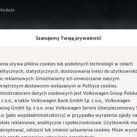
Modele
Szanujemy Twoją prywatność
rona używa plików cookies lub podobnych technologii w celach
alitycznych, statystycznych, dostosowania treści do użytkowni
az reklamowych. Umożliwiamy ich umieszczanie naszym
wnętrznym dostawcom wskazanym w Polityce cookies.
ministratorem danych osobowych jest Volkswagen Group Polsk
. z o.o., a także Volkswagen Bank GmbH Sp. z o.o., Volkswagen
asing GmbH Sp. z o.o. oraz Volkswagen Serwis Ubezpieczeniowy 
o.o. (jako współadministratorzy) w przypadku wyrażenia zgody n
dla firm
okies reklamowe, analityczne i społecznościowe. Użytkownik m
ów indywidualnych
akceptować, odrzucić lub zmienić ustawienia cookies. Może wyco