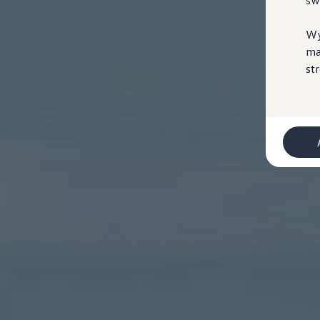
sw
Najczęściej zadawane pytania
Poradniki
Przesiądź się do NAJMU
Wy
Ubezpieczenia
ma
Gwarancje
st
Gwarancja na nowe samochody
Gwarancja Mobilności
Korzyści dla klientów biznesowych
Centrum Samochodów Dostawczych
Zakupy flotowe
Serwis, części i akcesoria
Umów wizytę w serwisie
Korzyści autoryzowanego serwisowania
Pakiety serwisowe i oferty specjalne
Oferty sezonowe
Program rabatowy ServicePRO
Pakiety serwisowe
Serwis i naprawa samochodów
Mój plan przeglądów
ServicePlus - więcej niż standardowy serwis
Naprawy powypadkowe
Twoja Flota - program serwisowy dla Klientów
Techniczne informacje serwisowe
Części i płyny eksploatacyjne
Części Horum