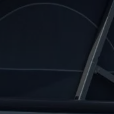
olenergii
serwis, wynajem | Volkswagen Samochody Dostawcze