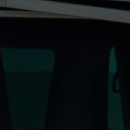
Strefa podcastów
Eksploatacja
Marka Volkswagen Samochody Dostawcze
Warto wiedzieć WLTP
Kontakt
Zapytaj o ofertę
Zapisz się na jazdę próbną
Umów się na serwis
Znajdź salon lub serwis
Skontaktuj się z nami