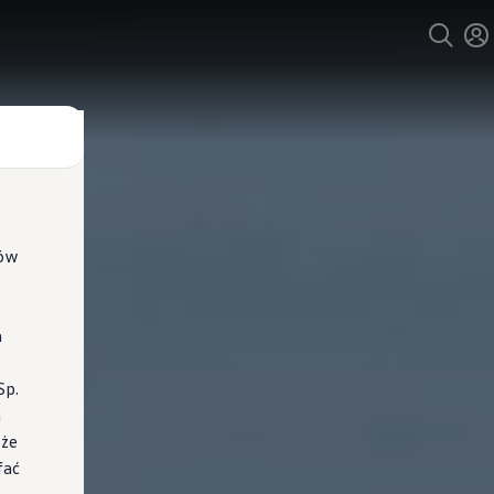
ków
a
Sp.
a
oże
fać