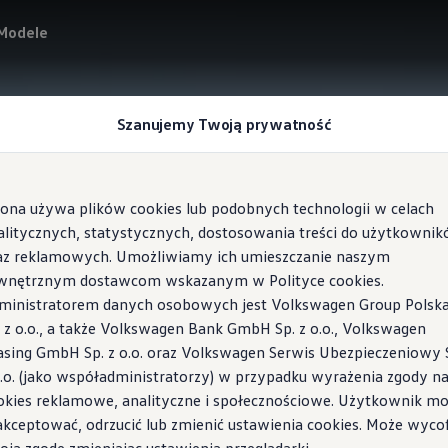
Modele
Szanujemy Twoją prywatność
rona używa plików cookies lub podobnych technologii w celach
alitycznych, statystycznych, dostosowania treści do użytkowni
az reklamowych. Umożliwiamy ich umieszczanie naszym
wnętrznym dostawcom wskazanym w Polityce cookies.
ministratorem danych osobowych jest Volkswagen Group Polsk
. z o.o., a także Volkswagen Bank GmbH Sp. z o.o., Volkswagen
asing GmbH Sp. z o.o. oraz Volkswagen Serwis Ubezpieczeniowy 
o.o. (jako współadministratorzy) w przypadku wyrażenia zgody n
dla firm
okies reklamowe, analityczne i społecznościowe. Użytkownik m
ów indywidualnych
akceptować, odrzucić lub zmienić ustawienia cookies. Może wyco