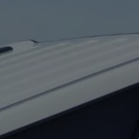
acji
sla
ej na zbiorniki gazu ziemnego
kację pojazdu | Volkswagen Samochody Dostawcze
woławcza związana z bezpieczeństwem