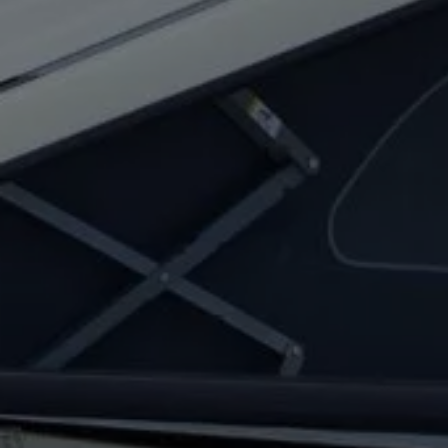
Aplikacje i usługi cyfrowe
VW Connect
myVolkswagen
Aplikacja California
Aktualizacja nawigacji
Car-Net
Elektromobilność
Modele elektryczne
Gwarancja taniej, zielonej energii od Volkswagena i P
Artykuły
Wejdź do Świata Elektromobilności
Narzędzia e-mobility
Świat Californii
Magazyn i Poradnik California
Vanlife
Poradnik
Trasy i podróże
Aplikacja California
Modele California
Nowa California
Grand California
Caddy California
California Center – kampery Volkswagen – salon, 
Świat Volkswagena
Aktualności