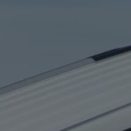
Classic Parts
Amortyzatory
Akumulatory
Rozrząd
Płyny eksploatacyjne
AdBlue
Olej silnikowy
Koła i opony zimowe
Ubezpieczenie opon
Akcesoria i gadżety Volkswagen
Gwarancje i ubezpieczenia
Gwarancja Mobilności
Gwarancja na nowe samochody
Gwarancja na części i akcesoria
Ubezpieczenie od kosztów napraw
Ubezpieczenie komunikacyjne
Ważne informacje dla klientów
Karty ratownicze
Recykling samochodów wycofanych z eksploat
Informacje dla Klientów dotyczące silników die
Informacje o aktualnym statusie akcji serwisow
Cyfrowa instrukcja obsługi
Dekoder VIN – sprawdź wyposażenie i specyfi
Badania satysfakcji Klienta
Poduszki powietrzne Takata – kampania przy