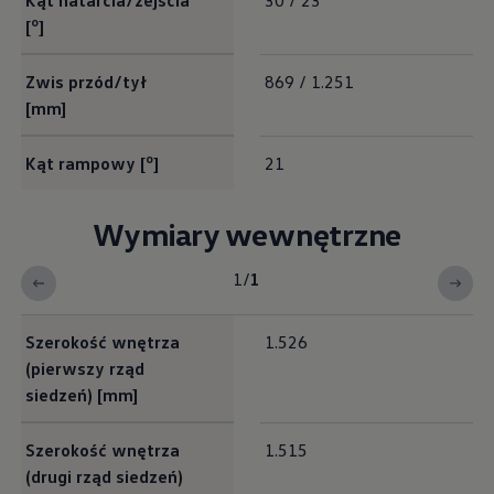
Kąt natarcia/zejścia
30 / 23
o
[
]
Zwis przód/tył
869 / 1.251
[mm]
o
Kąt rampowy [
]
21
Wymiary wewnętrzne
1
/
1
Interieur Maße
Szerokość wnętrza
1.526
(pierwszy rząd
siedzeń) [mm]
Szerokość wnętrza
1.515
(drugi rząd siedzeń)