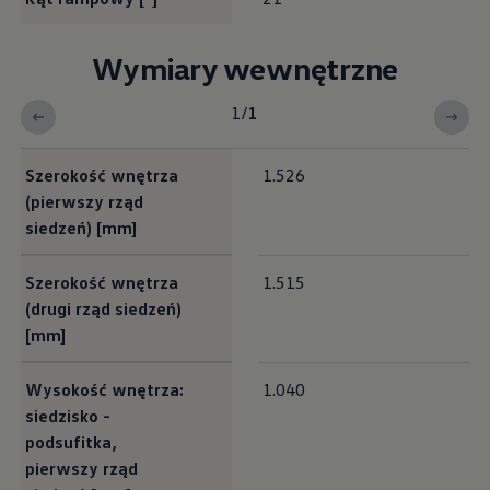
Wymiary wewnętrzne
1
/
1
Interieur Maße
Szerokość wnętrza
1.526
(pierwszy rząd
siedzeń) [mm]
Szerokość wnętrza
1.515
(drugi rząd siedzeń)
[mm]
Wysokość wnętrza:
1.040
siedzisko -
podsufitka,
pierwszy rząd