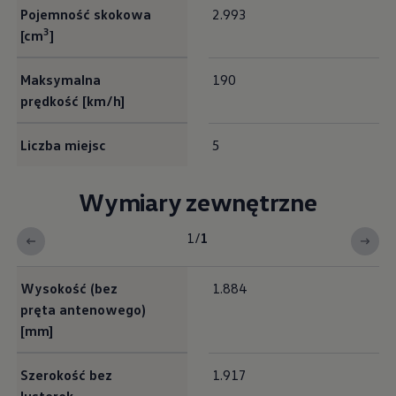
Pojemność skokowa
2.993
3
[cm
]
Maksymalna
190
prędkość [km/h]
Liczba miejsc
5
Wymiary zewnętrzne
1
/
1
Exterieur Maße
Wysokość (bez
1.884
pręta antenowego)
[mm]
Szerokość bez
1.917