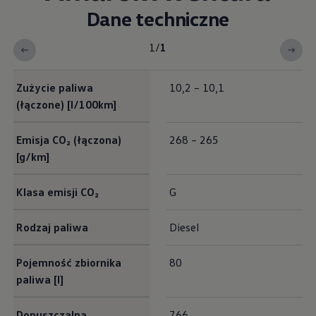
Dane techniczne
1
/
1
Exterieur Maße
Zużycie paliwa
10,2 – 10,1
(łączone) [l/100km]
Emisja CO₂ (łączona)
268 – 265
[g/km]
Klasa emisji CO₂
G
Rodzaj paliwa
Diesel
Pojemność zbiornika
80
paliwa [l]
Dopuszczalna
766