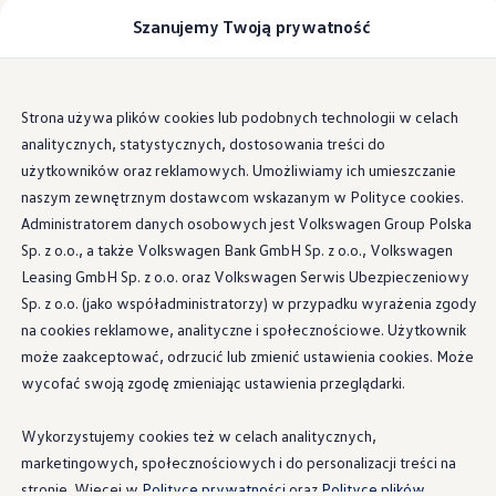
Samochody
Szanujemy Twoją prywatność
Modele i konfigurator
Dostawcze
Zabudowy
Możliwości zabudowy
Lista autoryzowanych firm zabudowujących
Strona Główna
Modele i konfigurator
Amarok
Przejdź
Przejdź do
Dla firm zabudowujących
Strona używa plików cookies lub podobnych technologii w celach
Dane techniczne
głównej
do
Porównywarka modeli
analitycznych, statystycznych, dostosowania treści do
zawartości
stopki
Certyfikowane używane
Sprawdź wymiary modeli
użytkowników oraz reklamowych. Umożliwiamy ich umieszczanie
Volkswagen Samochody Osobowe
naszym zewnętrznym dostawcom wskazanym w Polityce cookies.
Zabudowy
Administratorem danych osobowych jest Volkswagen Group Polska
Amarok
Nowy e-Transporter Skrzyniowy
Transporter T7 Kombi
Sp. z o.o., a także Volkswagen Bank GmbH Sp. z o.o., Volkswagen
Nowy Transporter Skrzyniowy
Leasing GmbH Sp. z o.o. oraz Volkswagen Serwis Ubezpieczeniowy
Dane techniczne
Wszystkie modele
Sp. z o.o. (jako współadministratorzy) w przypadku wyrażenia zgody
Katalog modeli California
Auta dostępne od ręki
na cookies reklamowe, analityczne i społecznościowe. Użytkownik
Cenniki
Poznaj szczegółowe dane techniczne oraz pełne
może zaakceptować, odrzucić lub zmienić ustawienia cookies. Może
Szybka konfiguracja
wycofać swoją zgodę zmieniając ustawienia przeglądarki.
wymiary zewnętrzne i wewnętrzne modelu
Zakup, finansowanie i ubezpieczenia
Amarok
.
Finansowanie
Aby zapewnić Ci pełny przegląd, poniższe wymiary
Leasing i kredyt samochodowy - finansowanie 
Wykorzystujemy cookies też w celach analitycznych,
zostały wyszczególnione w tabelach. Przewiń w dół,
Kredyt na samochód - finansowanie dla klient
marketingowych, społecznościowych i do personalizacji treści na
Kalkulator finansowy
aby dowiedzieć się więcej o konkretnych wymiarach i
Słownik pojęć
stronie. Więcej w
Polityce prywatności
oraz
Polityce plików