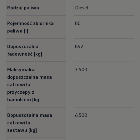
Classic Parts
Rodzaj paliwa
Diesel
Amortyzatory
Akumulatory
Rozrząd
Pojemność zbiornika
80
Płyny eksploatacyjne
paliwa [l]
AdBlue
Olej silnikowy
Koła i opony zimowe
Dopuszczalna
892
Ubezpieczenie opon
ładowność [kg]
Akcesoria i gadżety Volkswagen
Gwarancje i ubezpieczenia
Gwarancja Mobilności
Maksymalna
3.500
Gwarancja na nowe samochody
Gwarancja na części i akcesoria
dopuszczalna masa
Ubezpieczenie od kosztów napraw
całkowita
Ubezpieczenie komunikacyjne
przyczepy z
Ważne informacje dla klientów
Karty ratownicze
hamulcem [kg]
Recykling samochodów wycofanych z eksploat
Informacje dla Klientów dotyczące silników die
Dopuszczalna masa
6.500
Informacje o aktualnym statusie akcji serwisow
Cyfrowa instrukcja obsługi
całkowita
Dekoder VIN – sprawdź wyposażenie i specyfi
zestawu [kg]
Badania satysfakcji Klienta
Poduszki powietrzne Takata – kampania przy