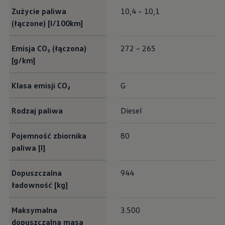
Exterieur Maße
Zużycie paliwa
10,4 – 10,1
(łączone) [l/100km]
Emisja CO₂ (łączona)
272 – 265
[g/km]
Klasa emisji CO₂
G
Rodzaj paliwa
Diesel
Pojemność zbiornika
80
paliwa [l]
Dopuszczalna
944
ładowność [kg]
Maksymalna
3.500
dopuszczalna masa