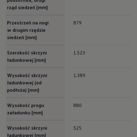
podsufitka, drugi
rząd siedzeń [mm]
Przestrzeń na nogi
879
w drugim rzędzie
siedzeń [mm]
Szerokość skrzyni
1.523
ładunkowej [mm]
Wysokość skrzyni
1.389
ładunkowej (od
podłoża) [mm]
Wysokość progu
880
załadunku [mm]
Wysokość skrzyni
525
ładunkowej [mm]