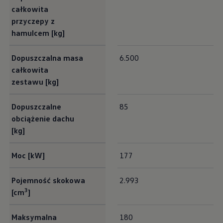
całkowita
przyczepy z
hamulcem [kg]
Dopuszczalna masa
6.500
całkowita
zestawu [kg]
Dopuszczalne
85
obciążenie dachu
[kg]
Moc [kW]
177
Pojemność skokowa
2.993
3
[cm
]
Maksymalna
180