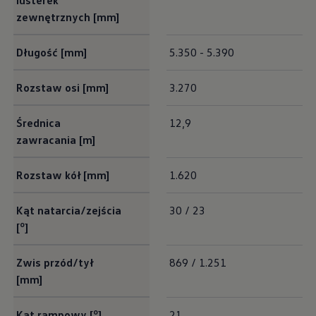
lusterek
zewnętrznych [mm]
Długość [mm]
5.350 - 5.390
Rozstaw osi [mm]
3.270
Średnica
12,9
zawracania [m]
Rozstaw kół [mm]
1.620
Kąt natarcia/zejścia
30 / 23
o
[
]
Zwis przód/tył
869 / 1.251
[mm]
o
Kąt rampowy [
]
21