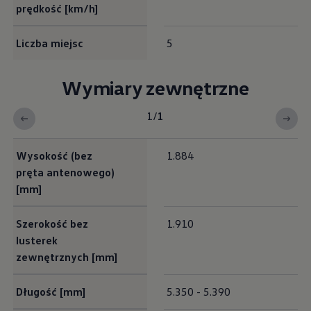
prędkość [km/h]
Liczba miejsc
5
Wymiary zewnętrzne
1
/
1
Exterieur Maße
Wysokość (bez
1.884
pręta antenowego)
[mm]
Szerokość bez
1.910
lusterek
zewnętrznych [mm]
Długość [mm]
5.350 - 5.390