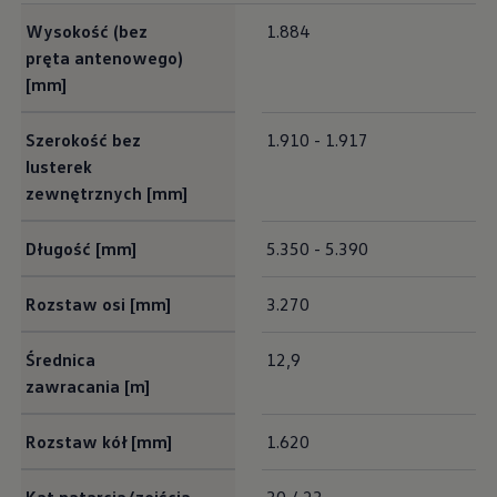
Exterieur Maße
Strefa podcastów
Wysokość (bez
1.884
Eksploatacja
Marka Volkswagen Samochody Dostawcze
pręta antenowego)
Warto wiedzieć WLTP
[mm]
Kontakt
Zapytaj o ofertę
Zapisz się na jazdę próbną
Szerokość bez
1.910 - 1.917
Umów się na serwis
lusterek
Znajdź salon lub serwis
zewnętrznych [mm]
Skontaktuj się z nami
Długość [mm]
5.350 - 5.390
Rozstaw osi [mm]
3.270
Średnica
12,9
zawracania [m]
Rozstaw kół [mm]
1.620