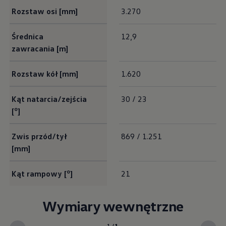
Rozstaw osi [mm]
3.270
Średnica
12,9
zawracania [m]
Rozstaw kół [mm]
1.620
Kąt natarcia/zejścia
30 / 23
o
[
]
Zwis przód/tył
869 / 1.251
[mm]
o
Kąt rampowy [
]
21
Wymiary wewnętrzne