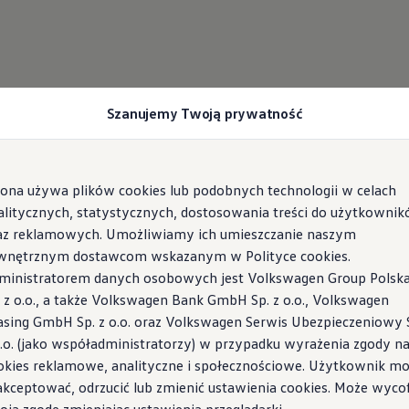
Szanujemy Twoją prywatność
rona używa plików cookies lub podobnych technologii w celach
alitycznych, statystycznych, dostosowania treści do użytkowni
az reklamowych. Umożliwiamy ich umieszczanie naszym
wnętrznym dostawcom wskazanym w Polityce cookies.
ministratorem danych osobowych jest Volkswagen Group Polsk
. z o.o., a także Volkswagen Bank GmbH Sp. z o.o., Volkswagen
asing GmbH Sp. z o.o. oraz Volkswagen Serwis Ubezpieczeniowy 
o.o. (jako współadministratorzy) w przypadku wyrażenia zgody n
okies reklamowe, analityczne i społecznościowe. Użytkownik m
akceptować, odrzucić lub zmienić ustawienia cookies. Może wyco