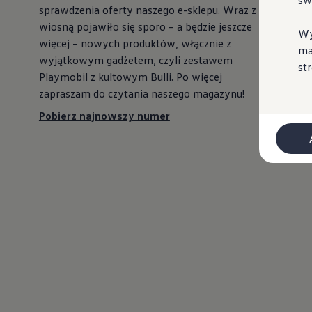
sw
sprawdzenia oferty naszego e-sklepu. Wraz z
wiosną pojawiło się sporo – a będzie jeszcze
Wy
więcej – nowych produktów, włącznie z
ma
wyjątkowym gadżetem, czyli zestawem
st
Playmobil z kultowym Bulli. Po więcej
zapraszam do czytania naszego magazynu!
Pobierz najnowszy numer